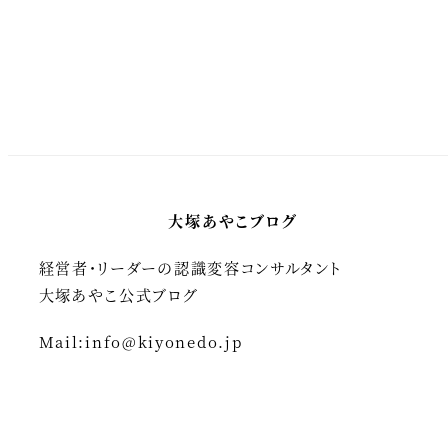
投
稿
の
ペ
大塚あやこブログ
ー
経営者・リーダーの認識変容コンサルタント
ジ
大塚あやこ公式ブログ
送
Mail:
info@kiyonedo.jp
り