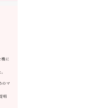
を機に
た。
めのマ
提唱