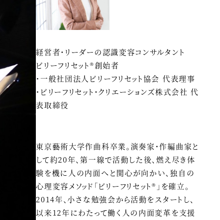
経営者・リーダーの認識変容コンサルタント
ビリーフリセット®創始者
・一般社団法人ビリーフリセット協会 代表理事
・ビリーフリセット・クリエーションズ株式会社 代
表取締役
東京藝術大学作曲科卒業。演奏家・作編曲家と
して約20年、第一線で活動した後、燃え尽き体
験を機に人の内面へと関心が向かい、独自の
心理変容メソッド「ビリーフリセット®」を確立。
2014年、小さな勉強会から活動をスタートし、
以来12年にわたって働く人の内面変革を支援