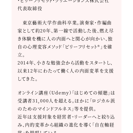
・ビリーフリセット・クリエーションズ株式会社
代表取締役
東京藝術大学作曲科卒業。演奏家・作編曲
家として約20年、第一線で活動した後、燃え尽
き体験を機に人の内面へと関心が向かい、独
自の心理変容メソッド「ビリーフリセット®」を確
立。
2014年、小さな勉強会から活動をスタートし、
以来12年にわたって働く人の内面変革を支援
してきた。
オンライン講座（Udemy）「はじめての傾聴」は
受講者31,000人を超える。ほかに「ロジカル派
のためのマインドフルネス」等を提供。
近年は支援対象を経営者・リーダーへと絞り込
み、内的変革から組織の進化を導く「自在軸経
営」を提唱している。