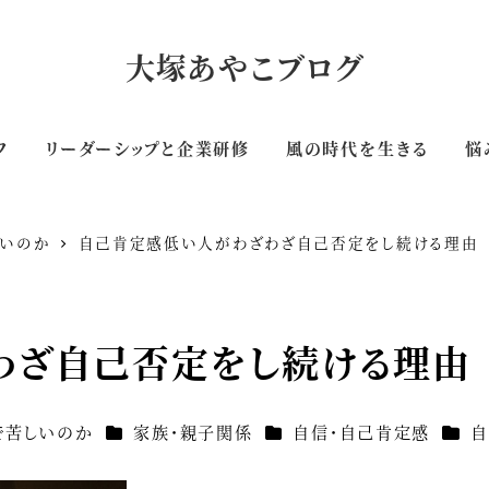
大塚あやこブログ
フ
リーダーシップと企業研修
風の時代を生きる
悩
しいのか
自己肯定感低い人がわざわざ自己否定をし続ける理由
わざ自己否定をし続ける理由
カテゴリー
カテゴリー
カテ
で苦しいのか
家族・親子関係
自信・自己肯定感
自