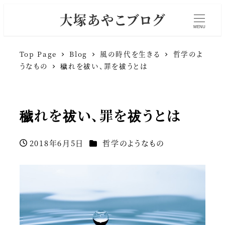
大塚あやこブログ
MENU
Top Page
Blog
風の時代を生きる
哲学のよ
うなもの
穢れを祓い、罪を祓うとは
穢れを祓い、罪を祓うとは
カテゴリー
2018年6月5日
哲学のようなもの
投稿日