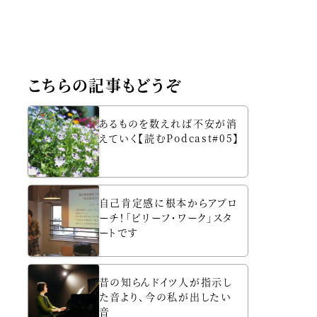
こちらの記事もどうぞ
あるものを数えれば不安が消
えていく【読むPodcast#05】
自己肯定感に根本からアプロ
ーチ！「ビリーフ・ワーク」スタ
ートです
昔の知らんドイツ人が指示し
た音より、今の私が出したい
音