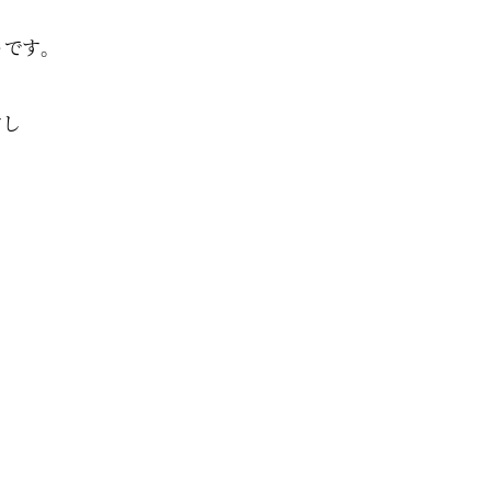
です。
すし
。