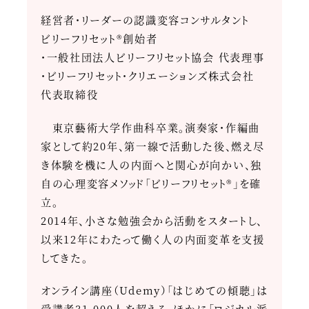
経営者・リーダーの認識変容コンサルタント
ビリーフリセット®創始者
・一般社団法人ビリーフリセット協会 代表理事
・ビリーフリセット・クリエーションズ株式会社
代表取締役
東京藝術大学作曲科卒業。演奏家・作編曲
家として約20年、第一線で活動した後、燃え尽
き体験を機に人の内面へと関心が向かい、独
自の心理変容メソッド「ビリーフリセット®」を確
立。
2014年、小さな勉強会から活動をスタートし、
以来12年にわたって働く人の内面変革を支援
してきた。
オンライン講座（Udemy）「はじめての傾聴」は
受講者31,000人を超える。ほかに「ロジカル派