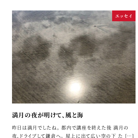
エッセイ
満月の夜が明けて、風と海
昨日は満月でしたね。 都内で講座を終えた後 満月の
夜、ドライブして鎌倉へ。 屋上に出て広い空の下 た […]