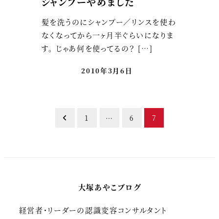
シャンプーやめました
髪を洗うのにシャンプー／リンスを使わ
なくなってから一ヶ月半ぐらいになりま
す。 じゃあ何を使ってるの？ […]
2010年3月6日
投
1
…
6
7
稿
の
ペ
大塚あやこブログ
ー
経営者・リーダーの認識変容コンサルタント