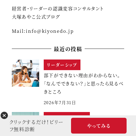
経営者・リーダーの認識変容コンサルタント
大塚あやこ公式ブログ
Mail:
info@kiyonedo.jp
最近の投稿
リーダーシップ
部下ができない理由がわからない。
「なんでできない？」と思ったら見るべ
きところ
2026年7月31日
パラダイムを変える
クリックするだけ！ビリー
やってみる
AI時代のリーダーシップ論。「有能」の
フ無料診断
基準が変わる今、経営者に問われる