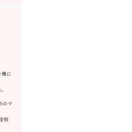
を機に
た。
めのマ
提唱