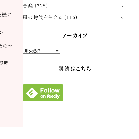
音楽
(225)
を機に
風の時代を生きる
(115)
た。
アーカイブ
めのマ
ア
ー
提唱
カ
購読はこちら
イ
ブ