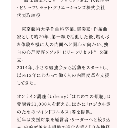
・ビリーフリセット・クリエーションズ株式会社
代表取締役
東京藝術大学作曲科卒業。演奏家・作編曲
家として約20年、第一線で活動した後、燃え尽
き体験を機に人の内面へと関心が向かい、独
自の心理変容メソッド「ビリーフリセット®」を確
立。
2014年、小さな勉強会から活動をスタートし、
以来12年にわたって働く人の内面変革を支援
してきた。
オンライン講座（Udemy）「はじめての傾聴」は
受講者31,000人を超える。ほかに「ロジカル派
のためのマインドフルネス」等を提供。
近年は支援対象を経営者・リーダーへと絞り込
み、内的変革から組織の進化を導く「自在軸経