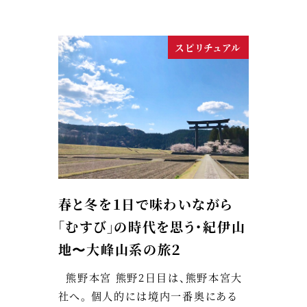
スピリチュアル
春と冬を１日で味わいながら
「むすび」の時代を思う・紀伊山
地〜大峰山系の旅２
熊野本宮 熊野2日目は、熊野本宮大
社へ。 個人的には境内一番奥にある