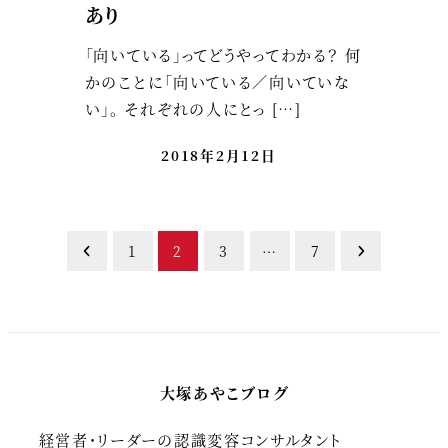
あり
「向いている」ってどうやってわかる？ 何
かのことに「向いている／向いていな
い」。 それぞれの人にとっ […]
2018年2月12日
投
1
2
3
…
7
稿
の
ペ
大塚あやこブログ
ー
経営者・リーダーの認識変容コンサルタント