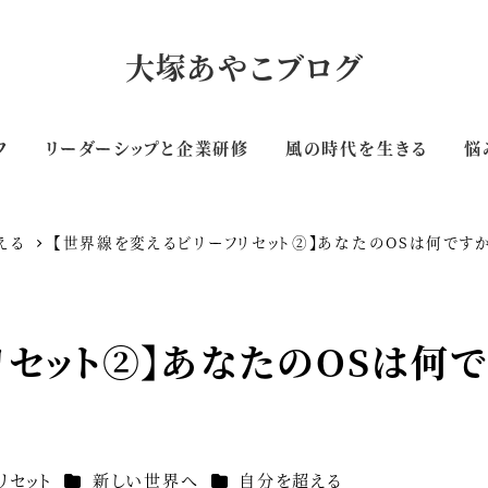
大塚あやこブログ
フ
リーダーシップと企業研修
風の時代を生きる
悩
える
【世界線を変えるビリーフリセット②】あなたのOSは何です
リセット②】あなたのOSは何
カテゴリー
カテゴリー
リセット
新しい世界へ
自分を超える