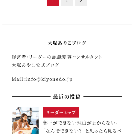
投
1
2
稿
の
ペ
大塚あやこブログ
ー
経営者・リーダーの認識変容コンサルタント
ジ
大塚あやこ公式ブログ
送
Mail:
info@kiyonedo.jp
り
最近の投稿
リーダーシップ
部下ができない理由がわからない。
「なんでできない？」と思ったら見るべ